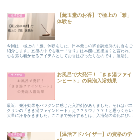
ん。春夏にも使える、綿製の薄い腹巻のこと。意外と冷える暑い時期
も、こっそりしっかり温活しましょう！
【薫玉堂のお香】で極上の「雅」
生活習慣
体験を
今回は、極上の「雅」体験をした、日本最古の御香調進所のお香をご
紹介します。五感の中でも唯一「香り」は本能に直接届くと言われ、
心を落ち着かせるアイテムとしてお香はぴったりなのです。温活にと
っても、リラックスすることはとても大事。
お風呂で大発汗！「きき湯ファイ
生活習慣
ンヒート」の発泡入浴効果
最近、発汗効果をバツグンに感じた入浴剤がありました。それはバス
クリンの「きき湯ファインヒート」え？？サウナ？？！と思うくらい
大量に汗をかきました。ここまで発汗するとは、入浴剤の進化にびっ
くりです。。 高濃度炭酸泉のお風呂で、手軽に楽しく爽快リフレッ
シュ！
【温活アドバイザー】の資格の学
生活習慣